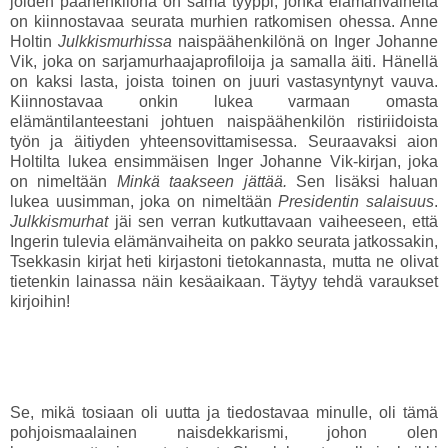
joiden päähenkilönä on sama tyyppi, jonka elämänvaiheita
on kiinnostavaa seurata murhien ratkomisen ohessa. Anne
Holtin
Julkkismurhissa
naispäähenkilönä on Inger Johanne
Vik, joka on sarjamurhaajaprofiloija ja samalla äiti. Hänellä
on kaksi lasta, joista toinen on juuri vastasyntynyt vauva.
Kiinnostavaa onkin lukea varmaan omasta
elämäntilanteestani johtuen naispäähenkilön ristiriidoista
työn ja äitiyden yhteensovittamisessa. Seuraavaksi aion
Holtilta lukea ensimmäisen Inger Johanne Vik-kirjan, joka
on nimeltään
Minkä taakseen jättää.
Sen lisäksi haluan
lukea uusimman, joka on nimeltään
Presidentin salaisuus
.
Julkkismurhat
jäi sen verran kutkuttavaan vaiheeseen, että
Ingerin tulevia elämänvaiheita on pakko seurata jatkossakin,
Tsekkasin kirjat heti kirjastoni tietokannasta, mutta ne olivat
tietenkin lainassa näin kesäaikaan. Täytyy tehdä varaukset
kirjoihin!
Se, mikä tosiaan oli uutta ja tiedostavaa minulle, oli tämä
pohjoismaalainen naisdekkarismi, johon olen