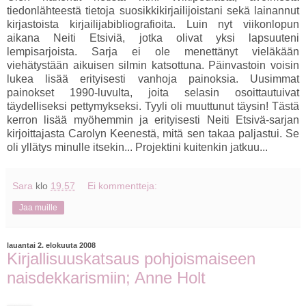
tiedonlähteestä tietoja suosikkikirjailijoistani sekä lainannut
kirjastoista kirjailijabibliografioita. Luin nyt viikonlopun
aikana Neiti Etsiviä, jotka olivat yksi lapsuuteni
lempisarjoista. Sarja ei ole menettänyt vieläkään
viehätystään aikuisen silmin katsottuna. Päinvastoin voisin
lukea lisää erityisesti vanhoja painoksia. Uusimmat
painokset 1990-luvulta, joita selasin osoittautuivat
täydelliseksi pettymykseksi. Tyyli oli muuttunut täysin! Tästä
kerron lisää myöhemmin ja erityisesti Neiti Etsivä-sarjan
kirjoittajasta Carolyn Keenestä, mitä sen takaa paljastui. Se
oli yllätys minulle itsekin... Projektini kuitenkin jatkuu...
Sara
klo
19.57
Ei kommentteja:
Jaa muille
lauantai 2. elokuuta 2008
Kirjallisuuskatsaus pohjoismaiseen
naisdekkarismiin; Anne Holt