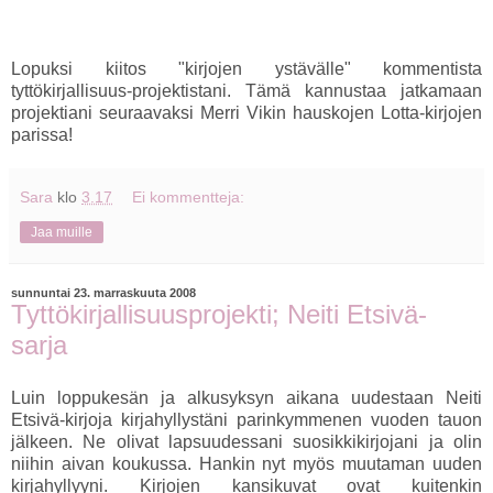
Lopuksi kiitos "kirjojen ystävälle" kommentista
tyttökirjallisuus-projektistani. Tämä kannustaa jatkamaan
projektiani seuraavaksi Merri Vikin hauskojen Lotta-kirjojen
parissa!
Sara
klo
3.17
Ei kommentteja:
Jaa muille
sunnuntai 23. marraskuuta 2008
Tyttökirjallisuusprojekti; Neiti Etsivä-
sarja
Luin loppukesän ja alkusyksyn aikana uudestaan Neiti
Etsivä-kirjoja kirjahyllystäni parinkymmenen vuoden tauon
jälkeen. Ne olivat lapsuudessani suosikkikirjojani ja olin
niihin aivan koukussa. Hankin nyt myös muutaman uuden
kirjahyllyyni. Kirjojen kansikuvat ovat kuitenkin