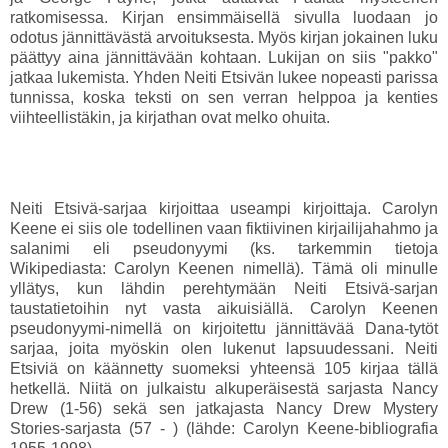
ratkomisessa. Kirjan ensimmäisellä sivulla luodaan jo
odotus jännittävästä arvoituksesta. Myös kirjan jokainen luku
päättyy aina jännittävään kohtaan. Lukijan on siis "pakko"
jatkaa lukemista. Yhden Neiti Etsivän lukee nopeasti parissa
tunnissa, koska teksti on sen verran helppoa ja kenties
viihteellistäkin, ja kirjathan ovat melko ohuita.
Neiti Etsivä-sarjaa kirjoittaa useampi kirjoittaja. Carolyn
Keene ei siis ole todellinen vaan fiktiivinen kirjailijahahmo ja
salanimi eli pseudonyymi (ks. tarkemmin tietoja
Wikipediasta: Carolyn Keenen nimellä). Tämä oli minulle
yllätys, kun lähdin perehtymään Neiti Etsivä-sarjan
taustatietoihin nyt vasta aikuisiällä. Carolyn Keenen
pseudonyymi-nimellä on kirjoitettu jännittävää Dana-tytöt
sarjaa, joita myöskin olen lukenut lapsuudessani. Neiti
Etsiviä on käännetty suomeksi yhteensä 105 kirjaa tällä
hetkellä. Niitä on julkaistu alkuperäisestä sarjasta Nancy
Drew (1-56) sekä sen jatkajasta Nancy Drew Mystery
Stories-sarjasta (57 - ) (lähde: Carolyn Keene-bibliografia