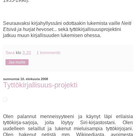
1955-1998).
Seuraavaksi kirjahyllyssäni odottaakin lukemista vaille
Neiti
Etsivä ja hurjat hevoset.
.. sekä tyttökirjallisuusprojektini
jatkuu muun kirjallisuuden lukemisen ohessa.
Sara
klo
3.20
1 kommentti:
Jaa muille
sunnuntai 10. elokuuta 2008
Tyttökirjallisuus-projekti
Olen palannut menneisyyteeni ja käynyt läpi erilaisia
tyttökirja-sarjoja, joita löytyy Siri-kirjastostani. Olen
uudelleen selaillut ja lukenut mieluisampia tyttökirjojani.
Olen hakenut netistä mm. Wikipediasta, avoimesta