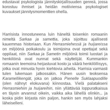
edustavat psykologista jännityskirjallisuuden genreä, jossa
korostuu ihmiset ja heidän motiiviensa psykologiset
kuvaukset jännitysmomenttien ohella.
Harrisista innostuneena luin häneltä toisenkin romaanin
nimeltä
Sarkaa ja samettia
, joka sijoittuu ajallisesti
kauemmas historiaan. Kun
Herrasmiehessä ja huijareissa
on miljöönä poikakoulu ja toimijoina ovat opettajat sekä
oppilaat, niin
Sarkaa ja Sametin
miljöönä toimii luostari ja
henkilöinä ovat nunnat sekä näyttelijät. Kummankin
romaanin teemoina heijastuvat kosto ja väärä henkilöllisyys,
jotka ovat minusta hyvin kiehtovia aiheita. Harrisia varmasti
tulen lukemaan jatkossakin. Hänen uusin teoksensa
Karamellikengät
, joka on jatkoa
Pienelle Suklaapuodille
(olen nähnyt elokuvana) kiinnostaa. Vielä palatakseni
Herrasmiehiin ja huijareihin
, niin yllättävää loppuratkaisua
en täysin arvannut oikein, vaikka aika lähellä olinkin... ja
koska pidin kirjasta niin paljon, hankin sen myös lahjaksi
läheiselleni.