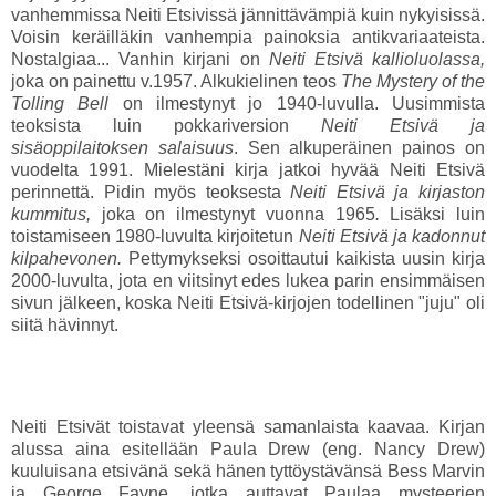
vanhemmissa Neiti Etsivissä jännittävämpiä kuin nykyisissä.
Voisin keräilläkin vanhempia painoksia antikvariaateista.
Nostalgiaa... Vanhin kirjani on
Neiti Etsivä kallioluolassa,
joka on painettu v.1957. Alkukielinen teos
The Mystery of the
Tolling Bell
on ilmestynyt jo 1940-luvulla. Uusimmista
teoksista luin pokkariversion
Neiti Etsivä ja
sisäoppilaitoksen salaisuus
. Sen alkuperäinen painos on
vuodelta 1991. Mielestäni kirja jatkoi hyvää Neiti Etsivä
perinnettä. Pidin myös teoksesta
Neiti Etsivä ja kirjaston
kummitus,
joka on ilmestynyt vuonna 1965
.
Lisäksi luin
toistamiseen 1980-luvulta kirjoitetun
Neiti Etsivä ja kadonnut
kilpahevonen.
Pettymykseksi osoittautui kaikista uusin kirja
2000-luvulta, jota en viitsinyt edes lukea parin ensimmäisen
sivun jälkeen, koska Neiti Etsivä-kirjojen todellinen "juju" oli
siitä hävinnyt.
Neiti Etsivät toistavat yleensä samanlaista kaavaa. Kirjan
alussa aina esitellään Paula Drew (eng. Nancy Drew)
kuuluisana etsivänä sekä hänen tyttöystävänsä Bess Marvin
ja George Fayne, jotka auttavat Paulaa mysteerien