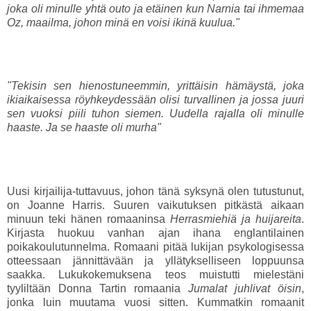
joka oli minulle yhtä outo ja etäinen kun Narnia tai ihmemaa
Oz, maailma, johon minä en voisi ikinä kuulua."
"Tekisin sen hienostuneemmin, yrittäisin hämäystä, joka
ikiaikaisessa röyhkeydessään olisi turvallinen ja jossa juuri
sen vuoksi piili tuhon siemen. Uudella rajalla oli minulle
haaste. Ja se haaste oli murha"
Uusi kirjailija-tuttavuus, johon tänä syksynä olen tutustunut,
on Joanne Harris. Suuren vaikutuksen pitkästä aikaan
minuun teki hänen romaaninsa
Herrasmiehiä ja huijareita
.
Kirjasta huokuu vanhan ajan ihana englantilainen
poikakoulutunnelma. Romaani pitää lukijan psykologisessa
otteessaan jännittävään ja yllätykselliseen loppuunsa
saakka. Lukukokemuksena teos muistutti mielestäni
tyyliltään Donna Tartin romaania
Jumalat juhlivat öisin
,
jonka luin muutama vuosi sitten. Kummatkin romaanit