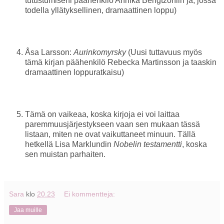
tutustumiseni päähenkilö Annika Bengtzoniin ja, jossa
todella yllätyksellinen, dramaattinen loppu)
Åsa Larsson:
Aurinkomyrsky
(Uusi tuttavuus myös
tämä kirjan päähenkilö Rebecka Martinsson ja taaskin
dramaattinen loppuratkaisu)
Tämä on vaikeaa, koska kirjoja ei voi laittaa
paremmuusjärjestykseen vaan sen mukaan tässä
listaan, miten ne ovat vaikuttaneet minuun. Tällä
hetkellä Lisa Marklundin
Nobelin testamentti
, koska
sen muistan parhaiten.
Sara
klo
20.23
Ei kommentteja:
Jaa muille