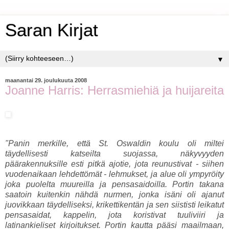
Saran Kirjat
▼
maanantai 29. joulukuuta 2008
Joanne Harris: Herrasmiehiä ja huijareita
"Panin merkille, että St. Oswaldin koulu oli miltei
täydellisesti katseilta suojassa, näkyvyyden
päärakennuksille esti pitkä ajotie, jota reunustivat - siihen
vuodenaikaan lehdettömät - lehmukset, ja alue oli ympyröity
joka puolelta muureilla ja pensasaidoilla. Portin takana
saatoin kuitenkin nähdä nurmen, jonka isäni oli ajanut
juovikkaan täydelliseksi, krikettikentän ja sen siististi leikatut
pensasaidat, kappelin, jota koristivat tuuliviiri ja
latinankieliset kirjoitukset. Portin kautta pääsi maailmaan,