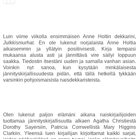
Luin viime viikolla ensimmäisen Anne Holtin dekkarini,
Julkkismurhat
. En ole lukenut norjalaista Anne Holtia
aikaisemmin ja yllätyin positiivisesti. Kirja tempaisi
mukaansa alusta asti ja jännittävä vire säilyi loppuun
saakka. Tiedostin itsestäni uuden ja samalla vanhan asian.
Voinkin nyt sanoa, kun kysytään minkälaisesta
jännityskirjallisuudesta pidän, että tällä hetkellä tykkään
varsinkin pohjoismaisista naisdekkaristeista.
Olen lukenut paljon elämäni aikana naiskirjailijoiden
tuottamaa jännityskirjallisuutta alkaen Agatha Christiestä
Dorothy Sayersiin, Patricia Cornwellistä Mary Higgins
Clarkiin. Yleensä luen kirjailijan kirjoittamat kaikki sarjat,