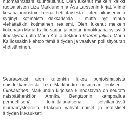
huomaamattani suuntautunut. Olen lukenut melkein kaikki
ruotsalaisten Liza Marklundin ja Åsa Larssonin kirjat. Viime
kesänä innostuin Leena Lehtolaisesta - olen aikaisemmin
syrjinyt kotimaista dekkarismia - mutta nyt minua
viehättääkin kotimainen realismi. Olen lukenut melkein
kokonaan Maria Kallio-sarjan ja odotan innokkaana syksyllä
ilmestyvää uutta Maria Kallio dekkaria
Väärän jäljillä
. Maria
Kalliossakin kiehtoo tämä äitiyden ja vaativan poliisityöuran
yhdistäminen.
Seuraavaksi aion kuitenkin lukea pohjoismaisista
naisdekkaristeista Liza Marklundin uusimman teoksen -
Elinkautinen
. Marklundin kirjoissa kiinnostavaa on seurata
naispäähenkilön Annika Bengtzonin kamppailua
perheellisenä toimittajanaisena selvittämässä
murhamysteereitä. Eläköön vahvat naiset ja realistiset
äitiyden kuvaukset!